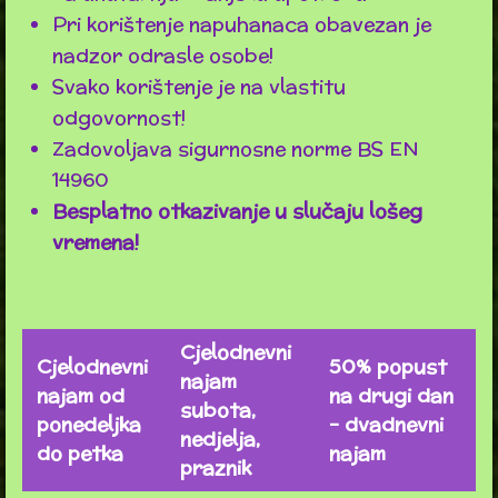
Pri korištenje napuhanaca obavezan je
nadzor odrasle osobe!
Svako korištenje je na vlastitu
odgovornost!
Zadovoljava sigurnosne norme BS EN
14960
Besplatno otkazivanje u slučaju lošeg
vremena!
Cjelodnevni
Cjelodnevni
50% popust
najam
najam od
na drugi dan
subota,
ponedeljka
- dvadnevni
nedjelja,
do petka
najam
praznik