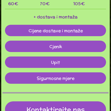
60€
70€
105€
+ dostava i montaža
Cijene dostave i montaže
Cjenik
Upit
Sigurnosne mjere
Kontaktirajte nas