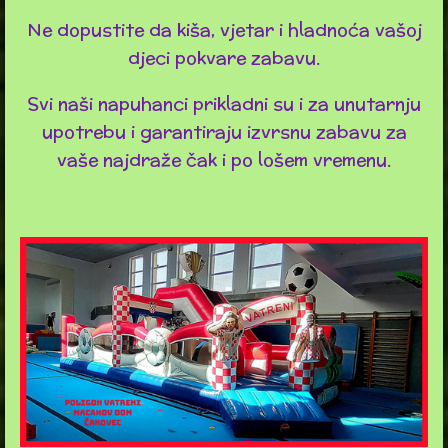
Ne dopustite da kiša, vjetar i hladnoća vašoj
djeci pokvare zabavu.
Svi naši napuhanci prikladni su i za unutarnju
upotrebu i garantiraju izvrsnu zabavu za
vaše najdraže čak i po lošem vremenu.