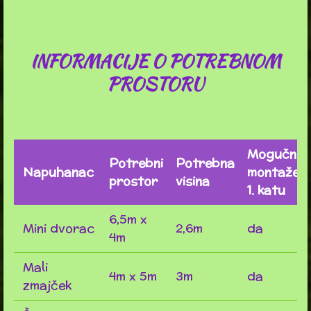
INFORMACIJE O POTREBNOM
PROSTORU
Mogučnos
Potrebni
Potrebna
Napuhanac
montaže n
prostor
visina
1. katu
6,5m x
Mini dvorac
2,6m
da
4m
Mali
4m x 5m
3m
da
zmajček