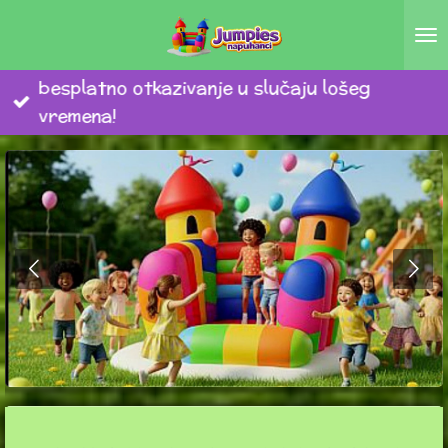
Zum
Hauptinhalt
springen
besplatno otkazivanje u slučaju lošeg
vremena!