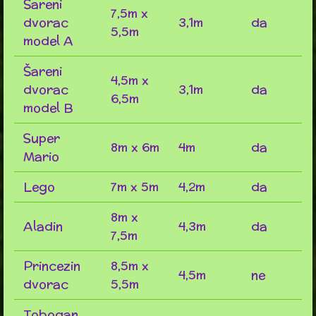
Šareni
7,5m x
dvorac
3,1m
da
5,5m
model A
Šareni
4,5m x
dvorac
3,1m
da
6,5m
model B
Super
8m x 6m
4m
da
Mario
Lego
7m x 5m
4,2m
da
8m x
Aladin
4,3m
da
7,5m
Princezin
8,5m x
4,5m
ne
dvorac
5,5m
Tobogan