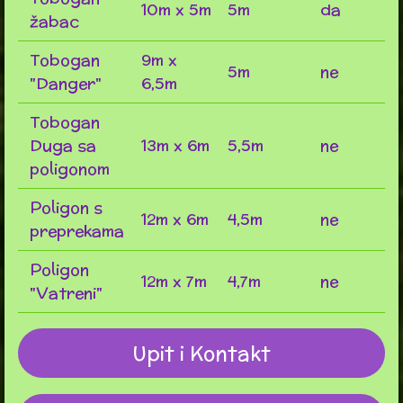
10m x 5m
5m
da
žabac
Tobogan
9m x
5m
ne
"Danger"
6,5m
Tobogan
Duga sa
13m x 6m
5,5m
ne
poligonom
Poligon s
12m x 6m
4,5m
ne
preprekama
Poligon
12m x 7m
4,7m
ne
"Vatreni"
Upit i Kontakt