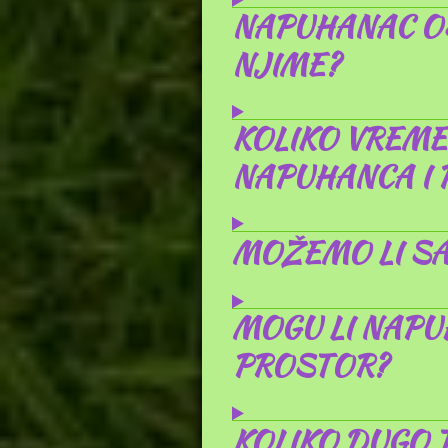
NAPUHANAC OS
NJIME?
KOLIKO VREME
NAPUHANCA I 
MOŽEMO LI SA
MOGU LI NAPU
PROSTOR?
KOLIKO DUGO 