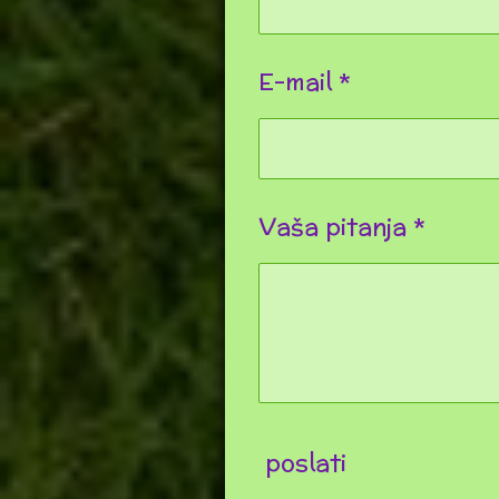
E-mail *
Vaša pitanja *
poslati