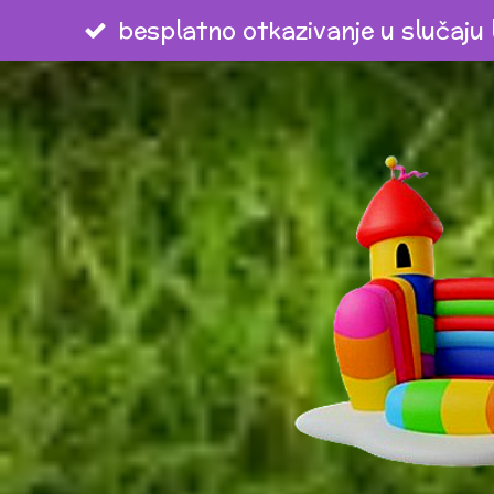
besplatno otkazivanje u slučaju
Zum
Hauptinhalt
springen