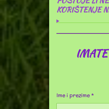
POSTOJE LI N
KORIŠTENJE 
IMATE
Ime i prezime *