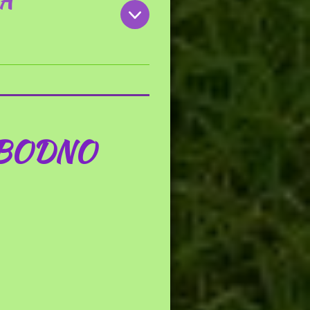
ZA
OBODNO