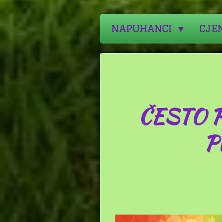
NAPUHANCI
CJE
ČESTO 
P