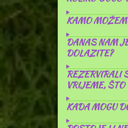
KAMO MOŽEMO
DANAS NAM JE
DOLAZITE?
REZERVIRALI S
VRIJEME, ŠTO
KADA MOGU D