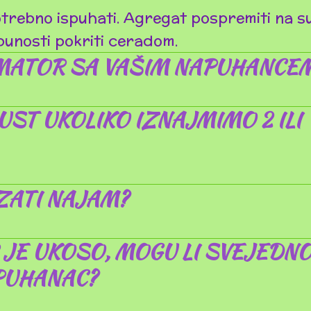
trebno ispuhati. Agregat pospremiti na suh
unosti pokriti ceradom.
IMATOR SA VAŠIM NAPUHANCE
UST UKOLIKO IZNAJMIMO 2 ILI 
ZATI NAJAM?
JE UKOSO, MOGU LI SVEJEDN
PUHANAC?