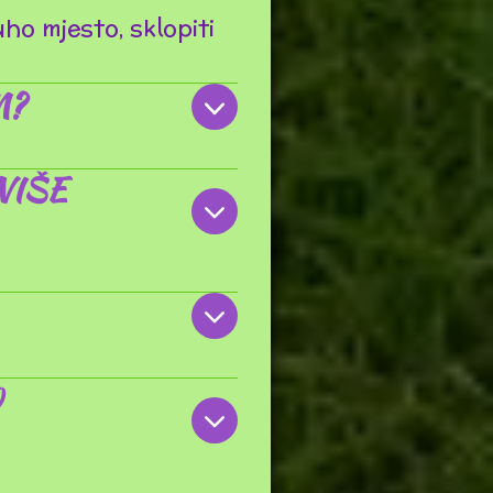
o mjesto, sklopiti
M?
VIŠE
O