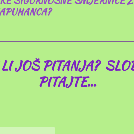
EKE SIGURNOSNE SMJERNICE 
NAPUHANCA?
 LI JOŠ PITANJA? SL
PITAJTE...