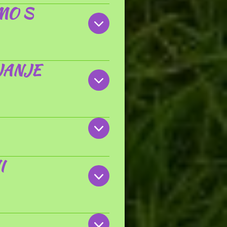
MO S
JANJE
I