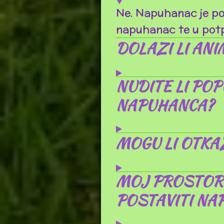
Ne. Napuhanac je po
napuhanac te u potp
DOLAZI LI AN
NUDITE LI POP
NAPUHANCA?
MOGU LI OTKA
MOJ PROSTOR 
POSTAVITI NA